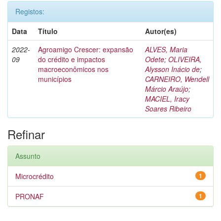
Registos:
Data
Título
Autor(es)
2022-
Agroamigo Crescer: expansão
ALVES, Maria
09
do crédito e impactos
Odete
;
OLIVEIRA,
macroeconômicos nos
Alysson Inácio de
;
municípios
CARNEIRO, Wendell
Márcio Araújo
;
MACIEL, Iracy
Soares Ribeiro
Refinar
Assunto
Microcrédito
1
PRONAF
1