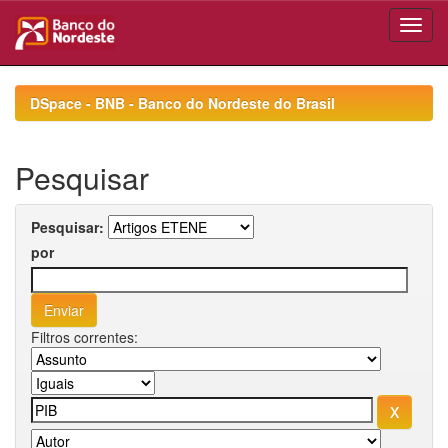
Skip
navigation
DSpace - BNB - Banco do Nordeste do Brasil
Pesquisar
Pesquisar:
por
Filtros correntes: