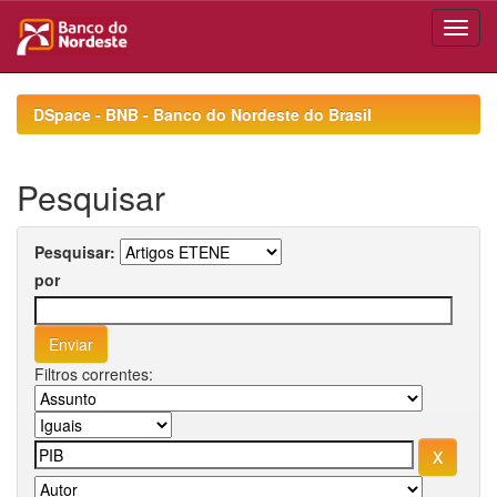
Skip
navigation
DSpace - BNB - Banco do Nordeste do Brasil
Pesquisar
Pesquisar:
por
Filtros correntes: