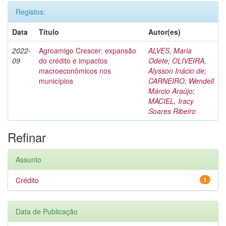
Registos:
Data
Título
Autor(es)
2022-
Agroamigo Crescer: expansão
ALVES, Maria
09
do crédito e impactos
Odete
;
OLIVEIRA,
macroeconômicos nos
Alysson Inácio de
;
municípios
CARNEIRO, Wendell
Márcio Araújo
;
MACIEL, Iracy
Soares Ribeiro
Refinar
Assunto
Crédito
1
Data de Publicação