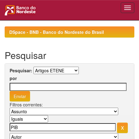
Skip
navigation
DSpace - BNB - Banco do Nordeste do Brasil
Pesquisar
Pesquisar:
por
Filtros correntes: