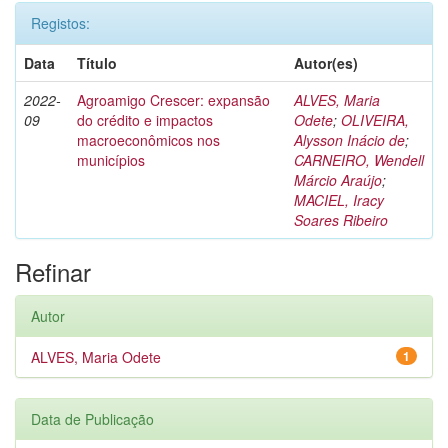
Registos:
Data
Título
Autor(es)
2022-
Agroamigo Crescer: expansão
ALVES, Maria
09
do crédito e impactos
Odete
;
OLIVEIRA,
macroeconômicos nos
Alysson Inácio de
;
municípios
CARNEIRO, Wendell
Márcio Araújo
;
MACIEL, Iracy
Soares Ribeiro
Refinar
Autor
ALVES, Maria Odete
1
Data de Publicação