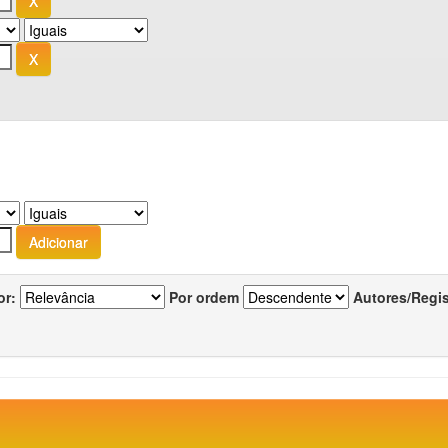
or:
Por ordem
Autores/Regi