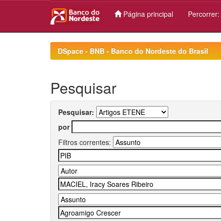
Página principal
Percorrer
Skip
navigation
DSpace - BNB - Banco do Nordeste do Brasil
Pesquisar
Pesquisar:
por
Filtros correntes: