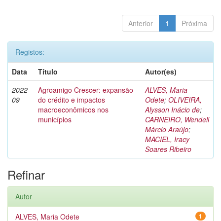
Anterior
1
Próxima
Registos:
Data
Título
Autor(es)
2022-
Agroamigo Crescer: expansão
ALVES, Maria
09
do crédito e impactos
Odete
;
OLIVEIRA,
macroeconômicos nos
Alysson Inácio de
;
municípios
CARNEIRO, Wendell
Márcio Araújo
;
MACIEL, Iracy
Soares Ribeiro
Refinar
Autor
ALVES, Maria Odete
1