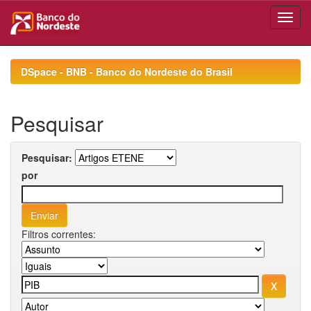
Skip
navigation
DSpace - BNB - Banco do Nordeste do Brasil
Pesquisar
Pesquisar:
por
Filtros correntes: