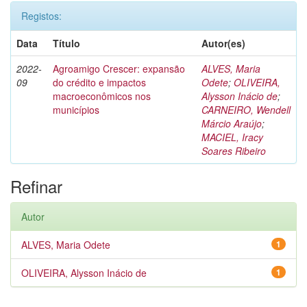
Registos:
Data
Título
Autor(es)
2022-
Agroamigo Crescer: expansão
ALVES, Maria
09
do crédito e impactos
Odete
;
OLIVEIRA,
macroeconômicos nos
Alysson Inácio de
;
municípios
CARNEIRO, Wendell
Márcio Araújo
;
MACIEL, Iracy
Soares Ribeiro
Refinar
Autor
ALVES, Maria Odete
1
OLIVEIRA, Alysson Inácio de
1