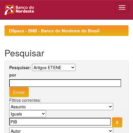
Skip
navigation
DSpace - BNB - Banco do Nordeste do Brasil
Pesquisar
Pesquisar:
por
Filtros correntes: