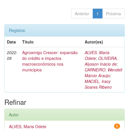
Anterior
1
Próxima
Registos:
Data
Título
Autor(es)
2022-
Agroamigo Crescer: expansão
ALVES, Maria
09
do crédito e impactos
Odete
;
OLIVEIRA,
macroeconômicos nos
Alysson Inácio de
;
municípios
CARNEIRO, Wendell
Márcio Araújo
;
MACIEL, Iracy
Soares Ribeiro
Refinar
Autor
ALVES, Maria Odete
1