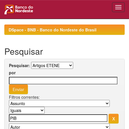
Skip
navigation
DSpace - BNB - Banco do Nordeste do Brasil
Pesquisar
Pesquisar:
por
Filtros correntes: