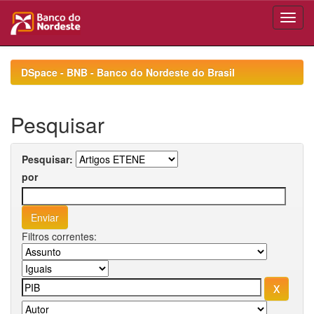
Skip
navigation
DSpace - BNB - Banco do Nordeste do Brasil
Pesquisar
Pesquisar:
por
Filtros correntes: