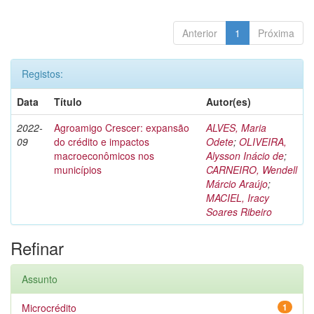
Anterior
1
Próxima
Registos:
Data
Título
Autor(es)
2022-
Agroamigo Crescer: expansão
ALVES, Maria
09
do crédito e impactos
Odete
;
OLIVEIRA,
macroeconômicos nos
Alysson Inácio de
;
municípios
CARNEIRO, Wendell
Márcio Araújo
;
MACIEL, Iracy
Soares Ribeiro
Refinar
Assunto
Microcrédito
1