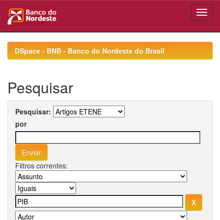
Skip
navigation
DSpace - BNB - Banco do Nordeste do Brasil
Pesquisar
Pesquisar:
por
Filtros correntes: