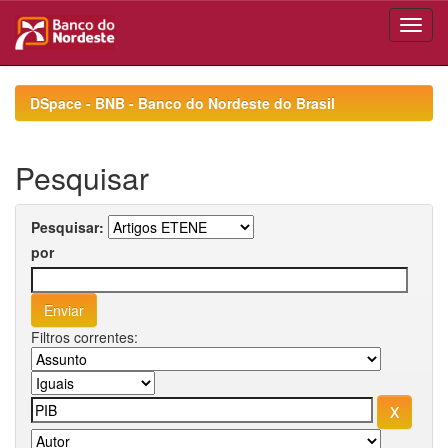
Skip
navigation
DSpace - BNB - Banco do Nordeste do Brasil
Pesquisar
Pesquisar:
por
Filtros correntes: