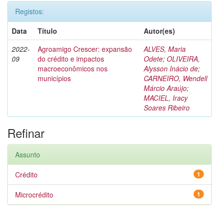
Registos:
Data
Título
Autor(es)
2022-
Agroamigo Crescer: expansão
ALVES, Maria
09
do crédito e impactos
Odete
;
OLIVEIRA,
macroeconômicos nos
Alysson Inácio de
;
municípios
CARNEIRO, Wendell
Márcio Araújo
;
MACIEL, Iracy
Soares Ribeiro
Refinar
Assunto
Crédito
1
Microcrédito
1