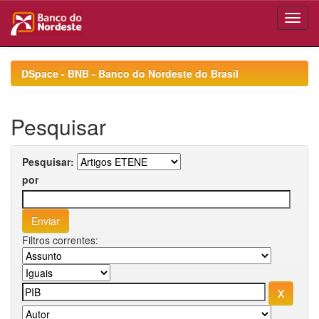
Skip
navigation
DSpace - BNB - Banco do Nordeste do Brasil
Pesquisar
Pesquisar:
por
Filtros correntes: