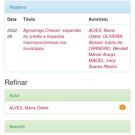
Registos:
Data
Título
Autor(es)
2022-
Agroamigo Crescer: expansão
ALVES, Maria
09
do crédito e impactos
Odete
;
OLIVEIRA,
macroeconômicos nos
Alysson Inácio de
;
municípios
CARNEIRO, Wendell
Márcio Araújo
;
MACIEL, Iracy
Soares Ribeiro
Refinar
Autor
ALVES, Maria Odete
1
Assunto