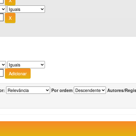
or:
Por ordem
Autores/Regi