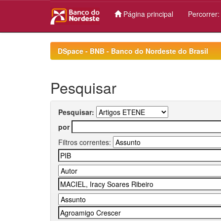
Página principal
Percorrer
Skip
navigation
DSpace - BNB - Banco do Nordeste do Brasil
Pesquisar
Pesquisar:
por
Filtros correntes: