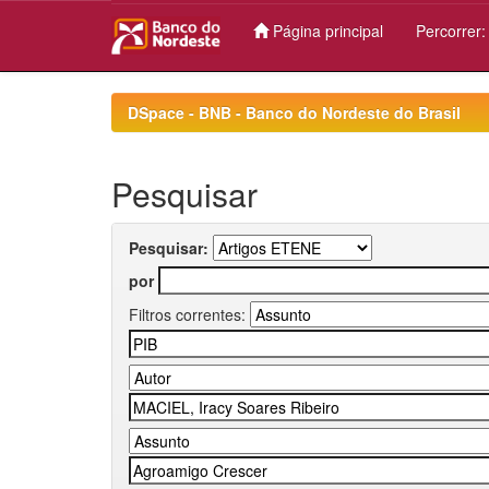
Página principal
Percorrer
Skip
navigation
DSpace - BNB - Banco do Nordeste do Brasil
Pesquisar
Pesquisar:
por
Filtros correntes: