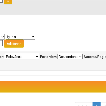
or:
Por ordem
Autores/Regi