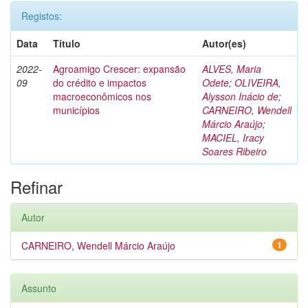
Registos:
Data
Título
Autor(es)
2022-
Agroamigo Crescer: expansão
ALVES, Maria
09
do crédito e impactos
Odete
;
OLIVEIRA,
macroeconômicos nos
Alysson Inácio de
;
municípios
CARNEIRO, Wendell
Márcio Araújo
;
MACIEL, Iracy
Soares Ribeiro
Refinar
Autor
CARNEIRO, Wendell Márcio Araújo
1
Assunto