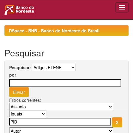
Skip
navigation
DSpace - BNB - Banco do Nordeste do Brasil
Pesquisar
Pesquisar:
por
Filtros correntes: