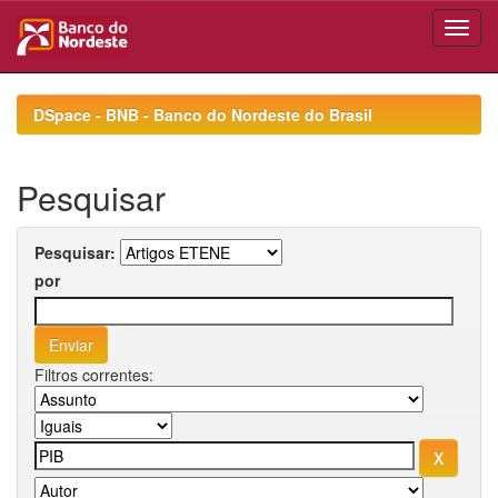
Skip
navigation
DSpace - BNB - Banco do Nordeste do Brasil
Pesquisar
Pesquisar:
por
Filtros correntes: