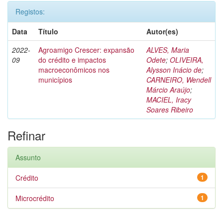
Registos:
Data
Título
Autor(es)
2022-
Agroamigo Crescer: expansão
ALVES, Maria
09
do crédito e impactos
Odete
;
OLIVEIRA,
macroeconômicos nos
Alysson Inácio de
;
municípios
CARNEIRO, Wendell
Márcio Araújo
;
MACIEL, Iracy
Soares Ribeiro
Refinar
Assunto
Crédito
1
Microcrédito
1