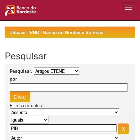
Skip
navigation
DSpace - BNB - Banco do Nordeste do Brasil
Pesquisar
Pesquisar:
por
Filtros correntes: