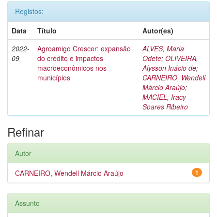
Registos:
Data
Título
Autor(es)
2022-
Agroamigo Crescer: expansão
ALVES, Maria
09
do crédito e impactos
Odete
;
OLIVEIRA,
macroeconômicos nos
Alysson Inácio de
;
municípios
CARNEIRO, Wendell
Márcio Araújo
;
MACIEL, Iracy
Soares Ribeiro
Refinar
Autor
CARNEIRO, Wendell Márcio Araújo
1
Assunto