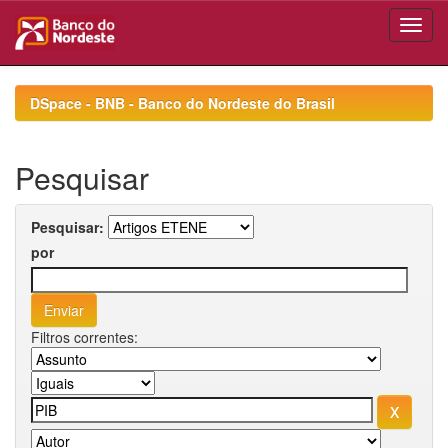
Skip
navigation
DSpace - BNB - Banco do Nordeste do Brasil
Pesquisar
Pesquisar:
por
Filtros correntes: