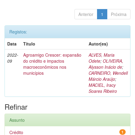
Anterior
1
Próxima
Registos:
Data
Título
Autor(es)
2022-
Agroamigo Crescer: expansão
ALVES, Maria
09
do crédito e impactos
Odete
;
OLIVEIRA,
macroeconômicos nos
Alysson Inácio de
;
municípios
CARNEIRO, Wendell
Márcio Araújo
;
MACIEL, Iracy
Soares Ribeiro
Refinar
Assunto
Crédito
1