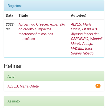
Registos:
Data
Título
Autor(es)
2022-
Agroamigo Crescer: expansão
ALVES, Maria
09
do crédito e impactos
Odete
;
OLIVEIRA,
macroeconômicos nos
Alysson Inácio de
;
municípios
CARNEIRO, Wendell
Márcio Araújo
;
MACIEL, Iracy
Soares Ribeiro
Refinar
Autor
ALVES, Maria Odete
1
Assunto