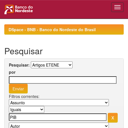
Skip
navigation
DSpace - BNB - Banco do Nordeste do Brasil
Pesquisar
Pesquisar:
por
Filtros correntes: