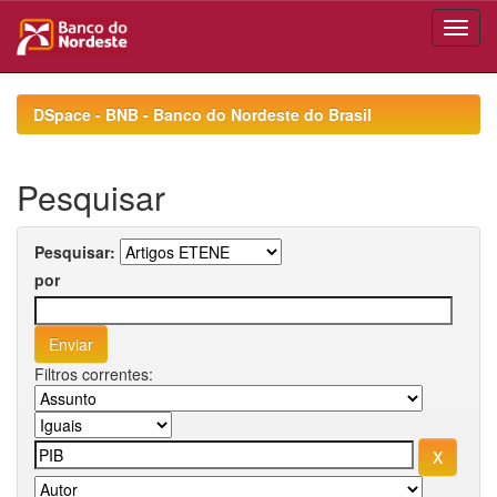
Skip
navigation
DSpace - BNB - Banco do Nordeste do Brasil
Pesquisar
Pesquisar:
por
Filtros correntes: