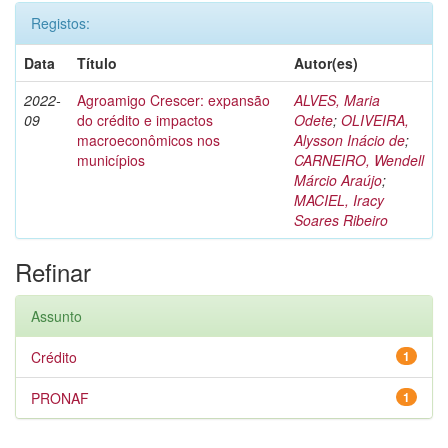
Registos:
Data
Título
Autor(es)
2022-
Agroamigo Crescer: expansão
ALVES, Maria
09
do crédito e impactos
Odete
;
OLIVEIRA,
macroeconômicos nos
Alysson Inácio de
;
municípios
CARNEIRO, Wendell
Márcio Araújo
;
MACIEL, Iracy
Soares Ribeiro
Refinar
Assunto
Crédito
1
PRONAF
1