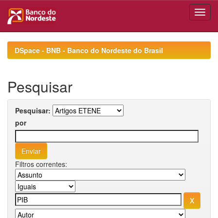
Skip
navigation
DSpace - BNB - Banco do Nordeste do Brasil
Pesquisar
Pesquisar:
por
Filtros correntes: