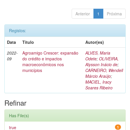
Anterior
1
Próxima
Registos:
Data
Título
Autor(es)
2022-
Agroamigo Crescer: expansão
ALVES, Maria
09
do crédito e impactos
Odete
;
OLIVEIRA,
macroeconômicos nos
Alysson Inácio de
;
municípios
CARNEIRO, Wendell
Márcio Araújo
;
MACIEL, Iracy
Soares Ribeiro
Refinar
Has File(s)
true
1