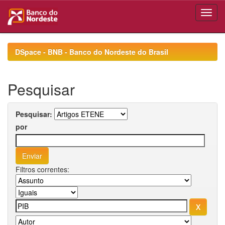
Skip
navigation
DSpace - BNB - Banco do Nordeste do Brasil
Pesquisar
Pesquisar:
por
Filtros correntes: