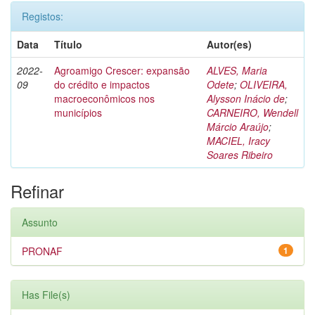
Registos:
Data
Título
Autor(es)
2022-
Agroamigo Crescer: expansão
ALVES, Maria
09
do crédito e impactos
Odete
;
OLIVEIRA,
macroeconômicos nos
Alysson Inácio de
;
municípios
CARNEIRO, Wendell
Márcio Araújo
;
MACIEL, Iracy
Soares Ribeiro
Refinar
Assunto
PRONAF
1
Has File(s)