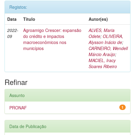
Registos:
Data
Título
Autor(es)
2022-
Agroamigo Crescer: expansão
ALVES, Maria
09
do crédito e impactos
Odete
;
OLIVEIRA,
macroeconômicos nos
Alysson Inácio de
;
municípios
CARNEIRO, Wendell
Márcio Araújo
;
MACIEL, Iracy
Soares Ribeiro
Refinar
Assunto
PRONAF
1
Data de Publicação