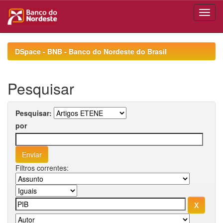
Skip
navigation
DSpace - BNB - Banco do Nordeste do Brasil
Pesquisar
Pesquisar:
por
Filtros correntes: