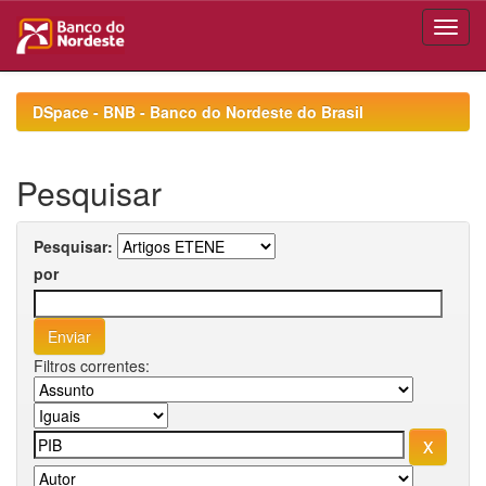
Skip
navigation
DSpace - BNB - Banco do Nordeste do Brasil
Pesquisar
Pesquisar:
por
Filtros correntes: