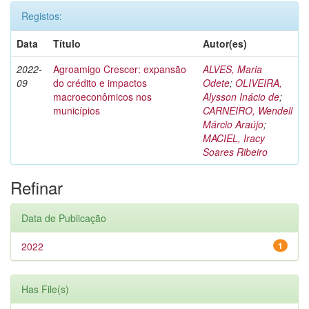
Registos:
Data
Título
Autor(es)
2022-
Agroamigo Crescer: expansão
ALVES, Maria
09
do crédito e impactos
Odete
;
OLIVEIRA,
macroeconômicos nos
Alysson Inácio de
;
municípios
CARNEIRO, Wendell
Márcio Araújo
;
MACIEL, Iracy
Soares Ribeiro
Refinar
Data de Publicação
2022
1
Has File(s)