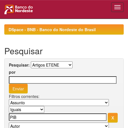
Skip
navigation
DSpace - BNB - Banco do Nordeste do Brasil
Pesquisar
Pesquisar:
por
Filtros correntes: