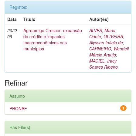
Registos:
Data
Título
Autor(es)
2022-
Agroamigo Crescer: expansão
ALVES, Maria
09
do crédito e impactos
Odete
;
OLIVEIRA,
macroeconômicos nos
Alysson Inácio de
;
municípios
CARNEIRO, Wendell
Márcio Araújo
;
MACIEL, Iracy
Soares Ribeiro
Refinar
Assunto
PRONAF
1
Has File(s)