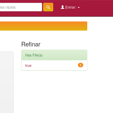
Entrar:
Refinar
Has File(s)
true
1