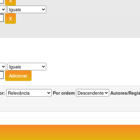
or:
Por ordem
Autores/Regi