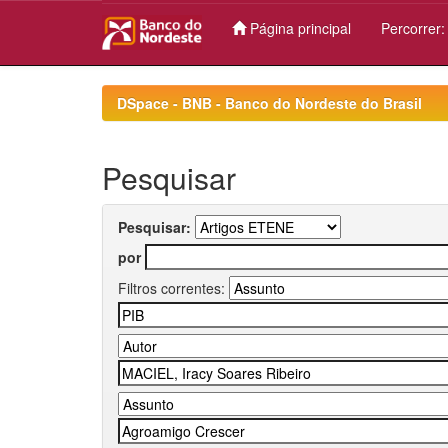
Página principal
Percorrer
Skip
navigation
DSpace - BNB - Banco do Nordeste do Brasil
Pesquisar
Pesquisar:
por
Filtros correntes: