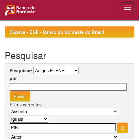
Skip
navigation
DSpace - BNB - Banco do Nordeste do Brasil
Pesquisar
Pesquisar:
por
Filtros correntes: