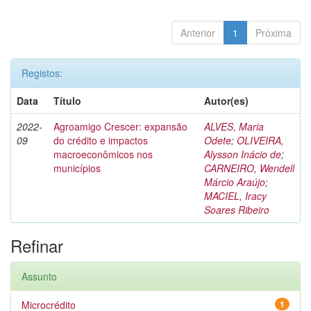
Anterior
1
Próxima
Registos:
Data
Título
Autor(es)
2022-
Agroamigo Crescer: expansão
ALVES, Maria
09
do crédito e impactos
Odete
;
OLIVEIRA,
macroeconômicos nos
Alysson Inácio de
;
municípios
CARNEIRO, Wendell
Márcio Araújo
;
MACIEL, Iracy
Soares Ribeiro
Refinar
Assunto
Microcrédito
1