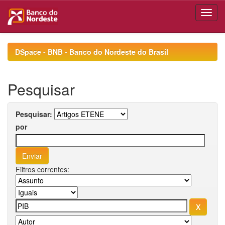
Skip
navigation
DSpace - BNB - Banco do Nordeste do Brasil
Pesquisar
Pesquisar:
por
Filtros correntes: