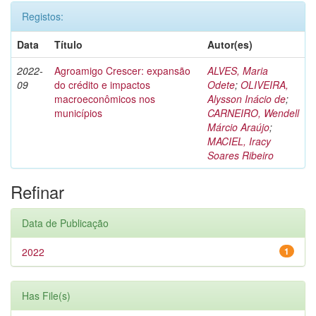
Registos:
Data
Título
Autor(es)
2022-
Agroamigo Crescer: expansão
ALVES, Maria
09
do crédito e impactos
Odete
;
OLIVEIRA,
macroeconômicos nos
Alysson Inácio de
;
municípios
CARNEIRO, Wendell
Márcio Araújo
;
MACIEL, Iracy
Soares Ribeiro
Refinar
Data de Publicação
2022
1
Has File(s)