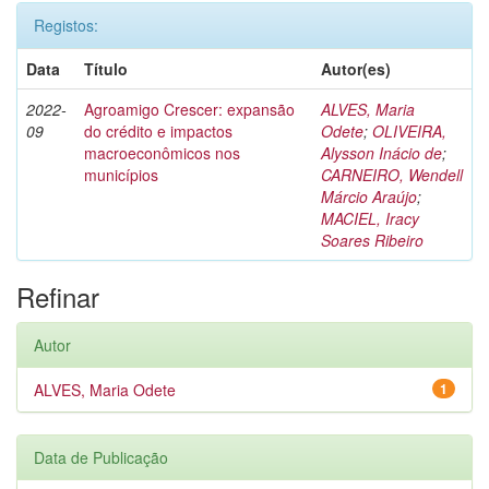
Registos:
Data
Título
Autor(es)
2022-
Agroamigo Crescer: expansão
ALVES, Maria
09
do crédito e impactos
Odete
;
OLIVEIRA,
macroeconômicos nos
Alysson Inácio de
;
municípios
CARNEIRO, Wendell
Márcio Araújo
;
MACIEL, Iracy
Soares Ribeiro
Refinar
Autor
ALVES, Maria Odete
1
Data de Publicação