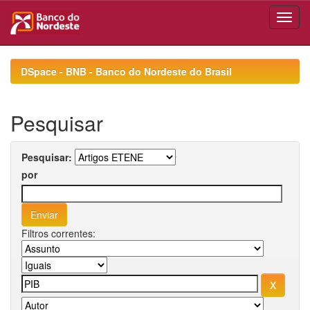
Skip
navigation
DSpace - BNB - Banco do Nordeste do Brasil
Pesquisar
Pesquisar:
por
Filtros correntes: