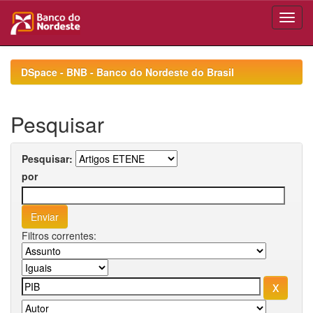
Skip
navigation
DSpace - BNB - Banco do Nordeste do Brasil
Pesquisar
Pesquisar:
por
Filtros correntes: