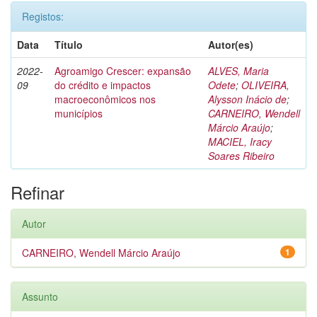
Registos:
Data
Título
Autor(es)
2022-
Agroamigo Crescer: expansão
ALVES, Maria
09
do crédito e impactos
Odete
;
OLIVEIRA,
macroeconômicos nos
Alysson Inácio de
;
municípios
CARNEIRO, Wendell
Márcio Araújo
;
MACIEL, Iracy
Soares Ribeiro
Refinar
Autor
CARNEIRO, Wendell Márcio Araújo
1
Assunto