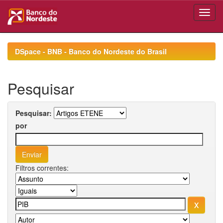
Skip
navigation
DSpace - BNB - Banco do Nordeste do Brasil
Pesquisar
Pesquisar:
por
Filtros correntes: