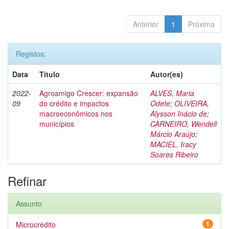
Anterior
1
Próxima
Registos:
Data
Título
Autor(es)
2022-
Agroamigo Crescer: expansão
ALVES, Maria
09
do crédito e impactos
Odete
;
OLIVEIRA,
macroeconômicos nos
Alysson Inácio de
;
municípios
CARNEIRO, Wendell
Márcio Araújo
;
MACIEL, Iracy
Soares Ribeiro
Refinar
Assunto
Microcrédito
1