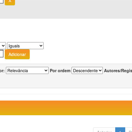
or:
Por ordem
Autores/Regi