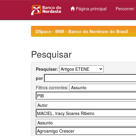
Página principal
Percorrer
Skip
navigation
DSpace - BNB - Banco do Nordeste do Brasil
Pesquisar
Pesquisar:
por
Filtros correntes: