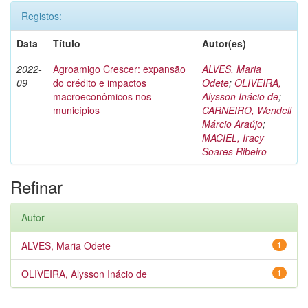
Registos:
Data
Título
Autor(es)
2022-
Agroamigo Crescer: expansão
ALVES, Maria
09
do crédito e impactos
Odete
;
OLIVEIRA,
macroeconômicos nos
Alysson Inácio de
;
municípios
CARNEIRO, Wendell
Márcio Araújo
;
MACIEL, Iracy
Soares Ribeiro
Refinar
Autor
ALVES, Maria Odete
1
OLIVEIRA, Alysson Inácio de
1