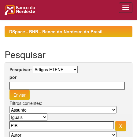
Skip
navigation
DSpace - BNB - Banco do Nordeste do Brasil
Pesquisar
Pesquisar:
por
Filtros correntes: