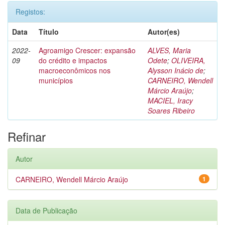
Registos:
Data
Título
Autor(es)
2022-
Agroamigo Crescer: expansão
ALVES, Maria
09
do crédito e impactos
Odete
;
OLIVEIRA,
macroeconômicos nos
Alysson Inácio de
;
municípios
CARNEIRO, Wendell
Márcio Araújo
;
MACIEL, Iracy
Soares Ribeiro
Refinar
Autor
CARNEIRO, Wendell Márcio Araújo
1
Data de Publicação