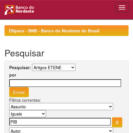
Skip
navigation
DSpace - BNB - Banco do Nordeste do Brasil
Pesquisar
Pesquisar:
por
Filtros correntes: