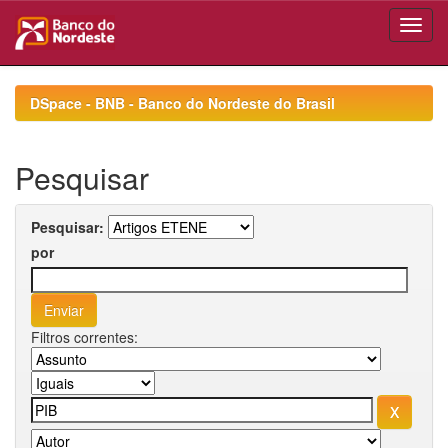
Skip
navigation
DSpace - BNB - Banco do Nordeste do Brasil
Pesquisar
Pesquisar:
por
Filtros correntes: