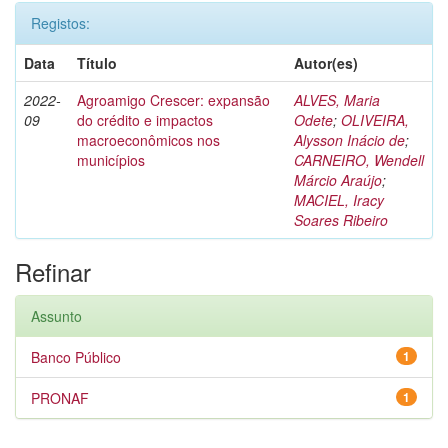
Registos:
Data
Título
Autor(es)
2022-
Agroamigo Crescer: expansão
ALVES, Maria
09
do crédito e impactos
Odete
;
OLIVEIRA,
macroeconômicos nos
Alysson Inácio de
;
municípios
CARNEIRO, Wendell
Márcio Araújo
;
MACIEL, Iracy
Soares Ribeiro
Refinar
Assunto
Banco Público
1
PRONAF
1