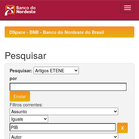
Skip
navigation
DSpace - BNB - Banco do Nordeste do Brasil
Pesquisar
Pesquisar:
por
Filtros correntes: