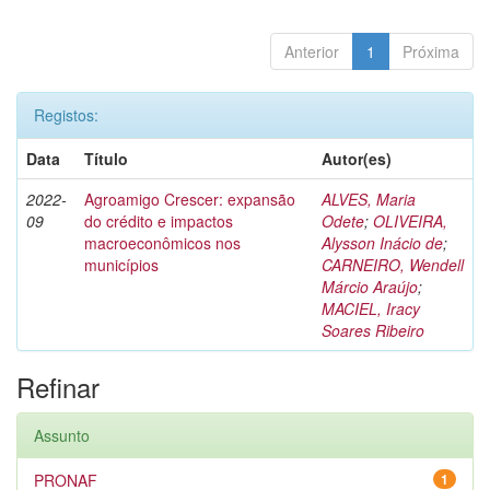
Anterior
1
Próxima
Registos:
Data
Título
Autor(es)
2022-
Agroamigo Crescer: expansão
ALVES, Maria
09
do crédito e impactos
Odete
;
OLIVEIRA,
macroeconômicos nos
Alysson Inácio de
;
municípios
CARNEIRO, Wendell
Márcio Araújo
;
MACIEL, Iracy
Soares Ribeiro
Refinar
Assunto
PRONAF
1