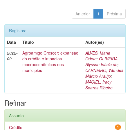
Anterior
1
Próxima
Registos:
Data
Título
Autor(es)
2022-
Agroamigo Crescer: expansão
ALVES, Maria
09
do crédito e impactos
Odete
;
OLIVEIRA,
macroeconômicos nos
Alysson Inácio de
;
municípios
CARNEIRO, Wendell
Márcio Araújo
;
MACIEL, Iracy
Soares Ribeiro
Refinar
Assunto
Crédito
1