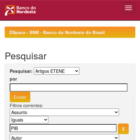
Skip
navigation
DSpace - BNB - Banco do Nordeste do Brasil
Pesquisar
Pesquisar:
por
Filtros correntes: