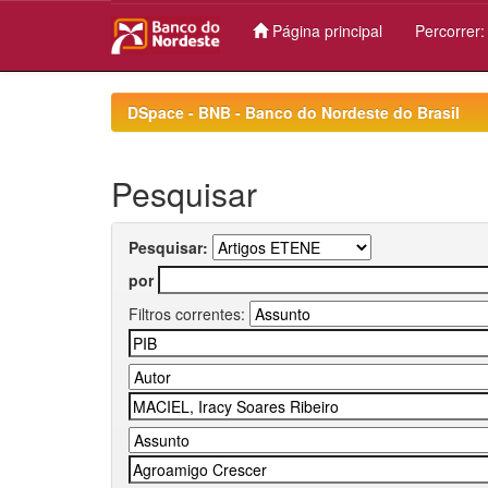
Página principal
Percorrer
Skip
navigation
DSpace - BNB - Banco do Nordeste do Brasil
Pesquisar
Pesquisar:
por
Filtros correntes: