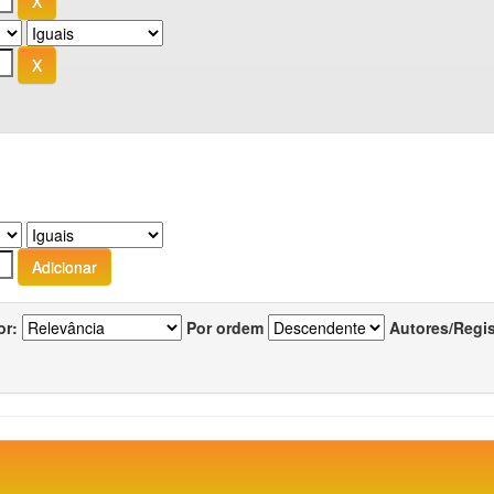
or:
Por ordem
Autores/Regi