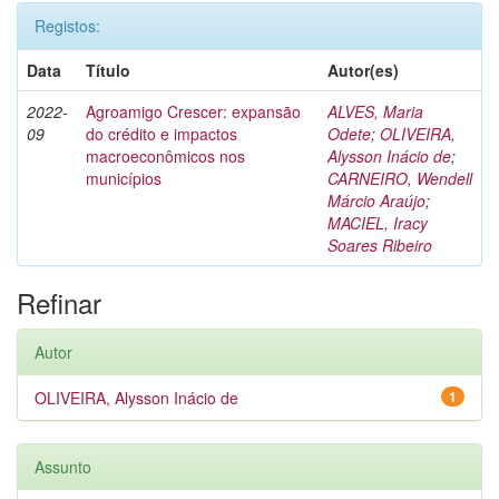
Registos:
Data
Título
Autor(es)
2022-
Agroamigo Crescer: expansão
ALVES, Maria
09
do crédito e impactos
Odete
;
OLIVEIRA,
macroeconômicos nos
Alysson Inácio de
;
municípios
CARNEIRO, Wendell
Márcio Araújo
;
MACIEL, Iracy
Soares Ribeiro
Refinar
Autor
OLIVEIRA, Alysson Inácio de
1
Assunto