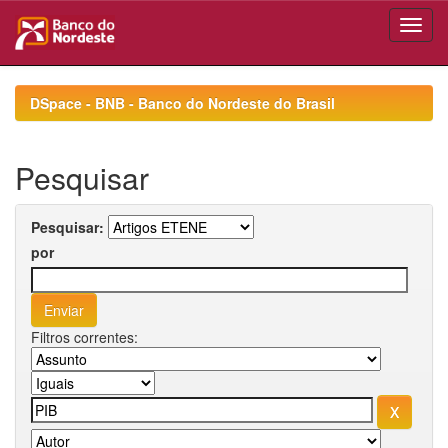
Skip
navigation
DSpace - BNB - Banco do Nordeste do Brasil
Pesquisar
Pesquisar:
por
Filtros correntes: