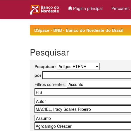
Página principal
Percorrer
Skip
navigation
DSpace - BNB - Banco do Nordeste do Brasil
Pesquisar
Pesquisar:
por
Filtros correntes: