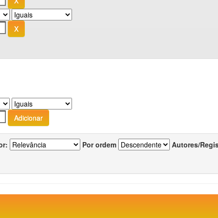
or:
Por ordem
Autores/Regi