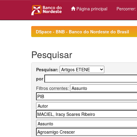
Página principal
Percorrer
Skip
navigation
DSpace - BNB - Banco do Nordeste do Brasil
Pesquisar
Pesquisar:
por
Filtros correntes: