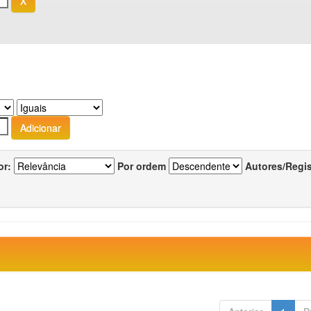
or:
Por ordem
Autores/Regi