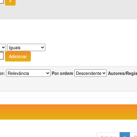
or:
Por ordem
Autores/Regi