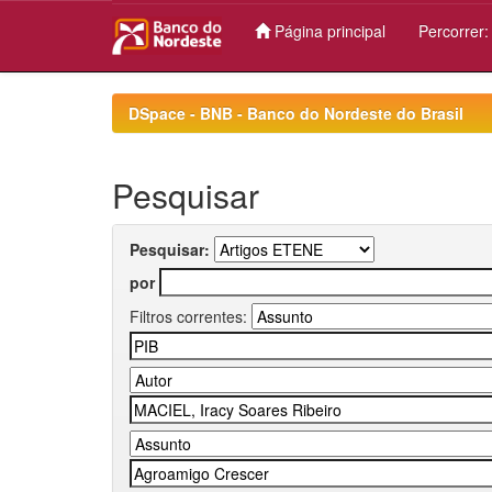
Página principal
Percorrer
Skip
navigation
DSpace - BNB - Banco do Nordeste do Brasil
Pesquisar
Pesquisar:
por
Filtros correntes: