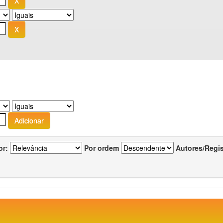
or:
Por ordem
Autores/Regi