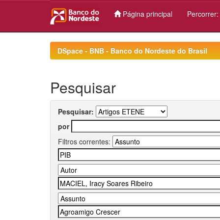
Página principal
Percorrer
Skip
navigation
DSpace - BNB - Banco do Nordeste do Brasil
Pesquisar
Pesquisar:
por
Filtros correntes: