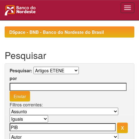
Skip
navigation
DSpace - BNB - Banco do Nordeste do Brasil
Pesquisar
Pesquisar:
por
Filtros correntes: