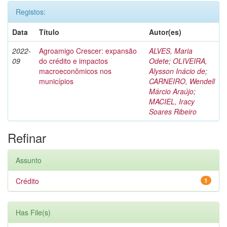
Registos:
Data
Título
Autor(es)
2022-
Agroamigo Crescer: expansão
ALVES, Maria
09
do crédito e impactos
Odete
;
OLIVEIRA,
macroeconômicos nos
Alysson Inácio de
;
municípios
CARNEIRO, Wendell
Márcio Araújo
;
MACIEL, Iracy
Soares Ribeiro
Refinar
Assunto
Crédito
1
Has File(s)