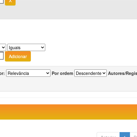
or:
Por ordem
Autores/Regi