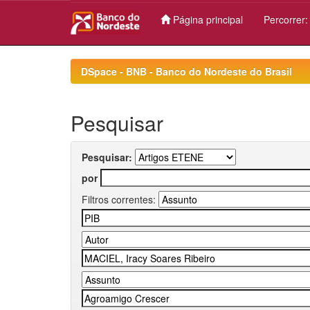
Página principal
Percorrer
Skip
navigation
DSpace - BNB - Banco do Nordeste do Brasil
Pesquisar
Pesquisar:
por
Filtros correntes: