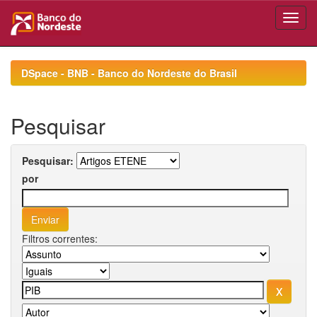
Skip
navigation
DSpace - BNB - Banco do Nordeste do Brasil
Pesquisar
Pesquisar:
por
Filtros correntes: