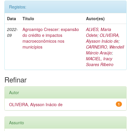
Registos:
Data
Título
Autor(es)
2022-
Agroamigo Crescer: expansão
ALVES, Maria
09
do crédito e impactos
Odete
;
OLIVEIRA,
macroeconômicos nos
Alysson Inácio de
;
municípios
CARNEIRO, Wendell
Márcio Araújo
;
MACIEL, Iracy
Soares Ribeiro
Refinar
Autor
OLIVEIRA, Alysson Inácio de
1
Assunto