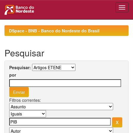
Skip
navigation
DSpace - BNB - Banco do Nordeste do Brasil
Pesquisar
Pesquisar:
por
Filtros correntes: