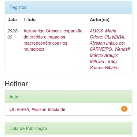
Registos:
Data
Título
Autor(es)
2022-
Agroamigo Crescer: expansão
ALVES, Maria
09
do crédito e impactos
Odete
;
OLIVEIRA,
macroeconômicos nos
Alysson Inácio de
;
municípios
CARNEIRO, Wendell
Márcio Araújo
;
MACIEL, Iracy
Soares Ribeiro
Refinar
Autor
OLIVEIRA, Alysson Inácio de
1
Data de Publicação