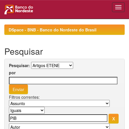
Skip
navigation
DSpace - BNB - Banco do Nordeste do Brasil
Pesquisar
Pesquisar:
por
Filtros correntes: