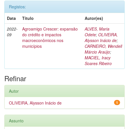
Registos:
Data
Título
Autor(es)
2022-
Agroamigo Crescer: expansão
ALVES, Maria
09
do crédito e impactos
Odete
;
OLIVEIRA,
macroeconômicos nos
Alysson Inácio de
;
municípios
CARNEIRO, Wendell
Márcio Araújo
;
MACIEL, Iracy
Soares Ribeiro
Refinar
Autor
OLIVEIRA, Alysson Inácio de
1
Assunto