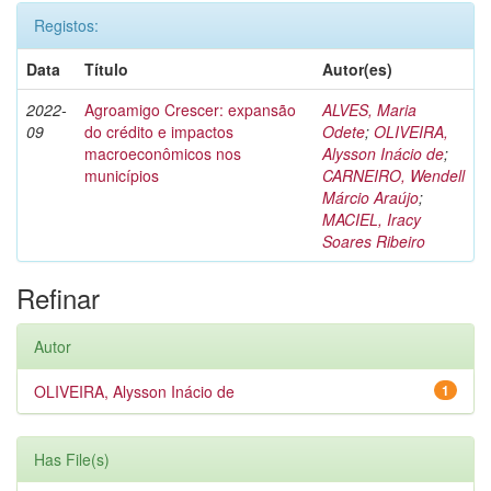
Registos:
Data
Título
Autor(es)
2022-
Agroamigo Crescer: expansão
ALVES, Maria
09
do crédito e impactos
Odete
;
OLIVEIRA,
macroeconômicos nos
Alysson Inácio de
;
municípios
CARNEIRO, Wendell
Márcio Araújo
;
MACIEL, Iracy
Soares Ribeiro
Refinar
Autor
OLIVEIRA, Alysson Inácio de
1
Has File(s)