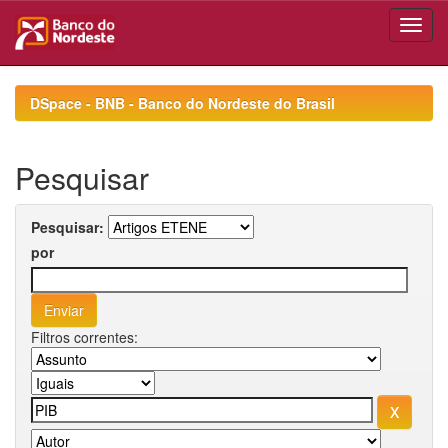
Skip
navigation
DSpace - BNB - Banco do Nordeste do Brasil
Pesquisar
Pesquisar:
por
Filtros correntes: