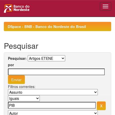
Skip
navigation
DSpace - BNB - Banco do Nordeste do Brasil
Pesquisar
Pesquisar:
por
Filtros correntes: