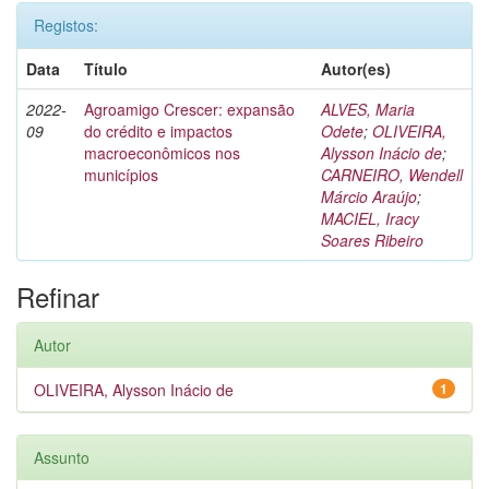
Registos:
Data
Título
Autor(es)
2022-
Agroamigo Crescer: expansão
ALVES, Maria
09
do crédito e impactos
Odete
;
OLIVEIRA,
macroeconômicos nos
Alysson Inácio de
;
municípios
CARNEIRO, Wendell
Márcio Araújo
;
MACIEL, Iracy
Soares Ribeiro
Refinar
Autor
OLIVEIRA, Alysson Inácio de
1
Assunto