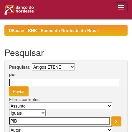
Skip
navigation
DSpace - BNB - Banco do Nordeste do Brasil
Pesquisar
Pesquisar:
por
Filtros correntes: