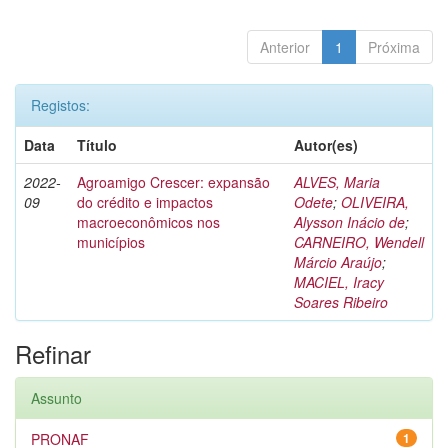
Anterior
1
Próxima
Registos:
Data
Título
Autor(es)
2022-
Agroamigo Crescer: expansão
ALVES, Maria
09
do crédito e impactos
Odete
;
OLIVEIRA,
macroeconômicos nos
Alysson Inácio de
;
municípios
CARNEIRO, Wendell
Márcio Araújo
;
MACIEL, Iracy
Soares Ribeiro
Refinar
Assunto
PRONAF
1